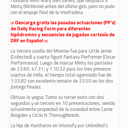
floridana Miss Mary Nell (Girvin), que desplazó a
Minty (McKinzie) antes del último giro, pero no pudo
con el empuje final de la triunfadora.
::: Descarga gratis las pasadas actuaciones (PP’s)
de Daily Racing Form para diferentes
hipódromos y secuencias de jugadas cortesía de
DRF en Español :::
La tercera casilla del Monroe fue para Little Jamie
(Collected) y cuarta figuró Fantasy Performer (Oscar
Performance). Luego de marcar Minty los parciales
de 23.83; 47.31; y 1.10.32 para los tres primeros
cuartos de milla, el tiempo total agenciado fue de
1:33.82 con excelente remate de 23.50 en los dos
furlongs
finales.
Obtuvo la yegua Turino su tercer exito con dos
segundos y un tercero en 10 presentaciones, siendo
actualmente propiedad de la sociedad entre Carrie
Brogden y Circle N Thoroughbreds.
La hija de Kantharos en Intensify por Unbridled’s