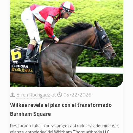
Efren Rodriguez
at
05/22/2026
Wilkes revela el plan con el transformado
Burnham Square
Destacado caballo purasangre castrado estadounidense,
crianza y propiedad del Whitham Thoroughbreds LLC.,