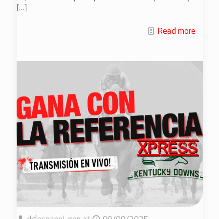
[…]
Read more
drfespanol-gen
at
09/09/2025