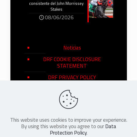
consistente del John Morrissey
Stakes
08/06/2026
Noticias
DRF COOKIE DISCLOSURE
STATEMENT
DRF PRIVACY POLICY
This website uses cookies to improve your experience.
©
2026
DRF en Español. All Rights
By using this website you agree to our
Data
Reserved
Protection Policy
.