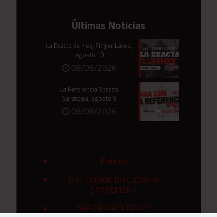
Últimas Noticias
La Exacta de Hoy, Finger Lakes,
agosto 10
08/08/2026
La Referencia Xpress
Saratoga, agosto 9
08/08/2026
Noticias
DRF COOKIE DISCLOSURE
STATEMENT
DRF PRIVACY POLICY