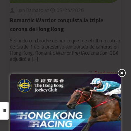
Juan Barbato
at
05/24/2026
Romantic Warrior conquista la triple
corona de Hong Kong
Sellando con broche de oro lo que fue el último cotejo
de Grado 1 de la presente temporada de carreras en
Hong Kong, Romantic Warrior (Ire) (Acclamation (GB))
adjudicó a
[…]
Read more
Load more