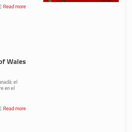
Read more
 of Wales
anadá: el
e en el
Read more