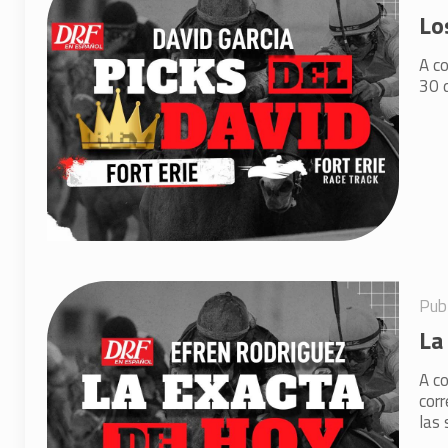
Lo
A co
30 d
Pub
La
A co
corr
las