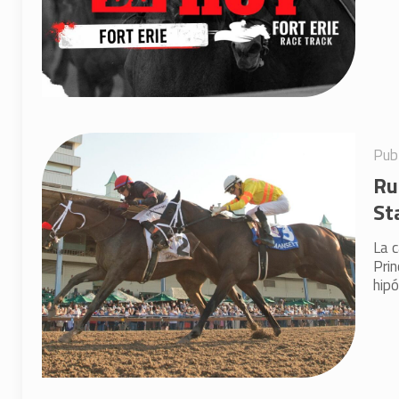
Pub
Ru
St
La c
Pri
hip