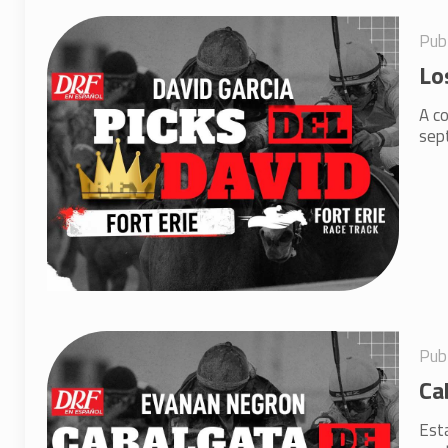
Pub
Lo
A c
sept
Pub
Ca
Est