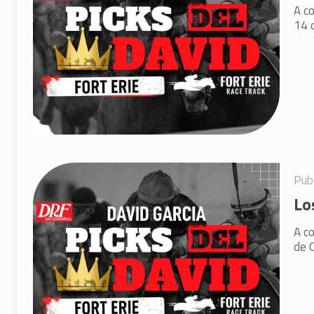
A co
14 d
Pub
Lo
A co
de O