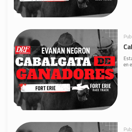
Pub
Ca
Est
en e
Pub