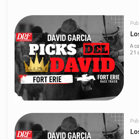
Pub
Lo
A co
21 d
Pub
Lo