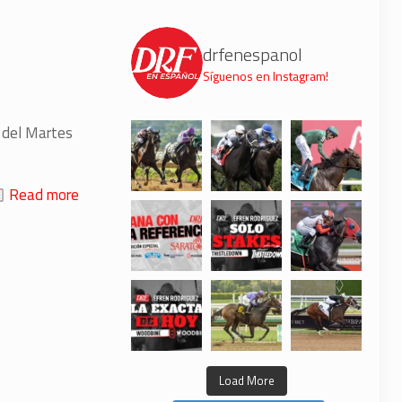
drfenespanol
Síguenos en Instagram!
4 del Martes
Read more
Load More