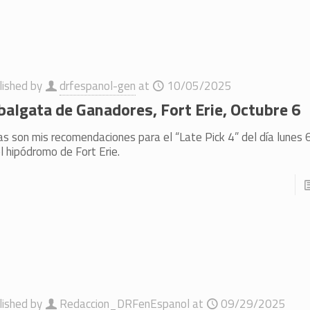
lished by
drfespanol-gen
at
10/05/2025
balgata de Ganadores, Fort Erie, Octubre 6
as son mis recomendaciones para el “Late Pick 4” del día lunes 
l hipódromo de Fort Erie.
lished by
Redaccion_DRFenEspanol
at
09/29/2025