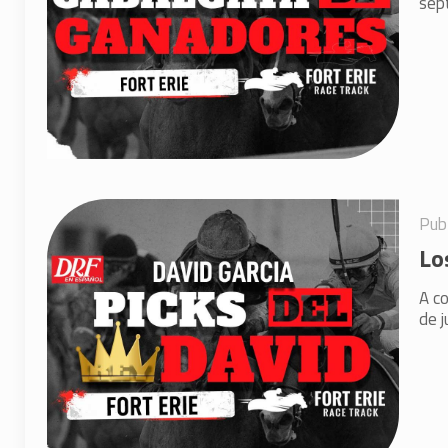
sep
Pub
Lo
A co
de j