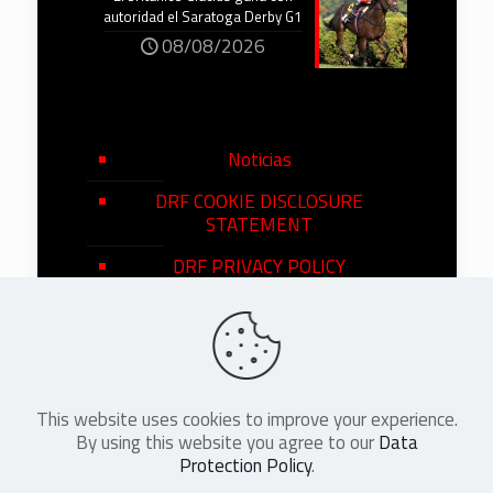
autoridad el Saratoga Derby G1
08/08/2026
Noticias
DRF COOKIE DISCLOSURE
STATEMENT
DRF PRIVACY POLICY
This website uses cookies to improve your experience.
©
2026
DRF en Español. All Rights
By using this website you agree to our
Data
Reserved
Protection Policy
.