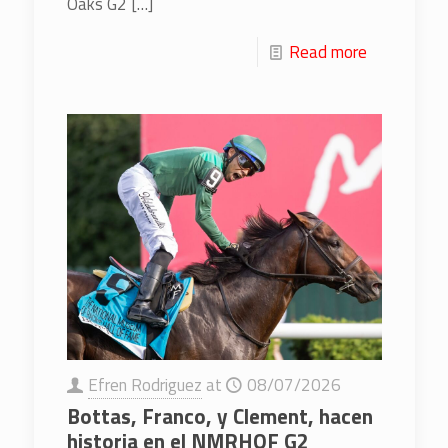
Oaks G2
[…]
Read more
Efren Rodriguez
at
08/07/2026
Bottas, Franco, y Clement, hacen
historia en el NMRHOF G2