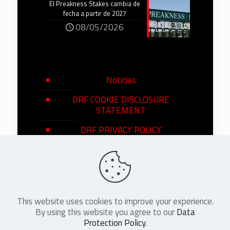
El Preakness Stakes cambia de
fecha a partir de 2027
08/05/2026
Noticias
DRF COOKIE DISCLOSURE
STATEMENT
DRF PRIVACY POLICY
This website uses cookies to improve your experience.
©
2026
DRF en Español. All Rights
By using this website you agree to our
Data
Reserved
Protection Policy
.