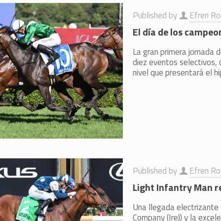
Published by
Efren Ro
El día de los campeo
La gran primera jornada 
diez eventos selectivos, 
nivel que presentará el 
Published by
Efren Ro
Light Infantry Man re
Una llegada electrizante 
Company (Ire)) y la excele