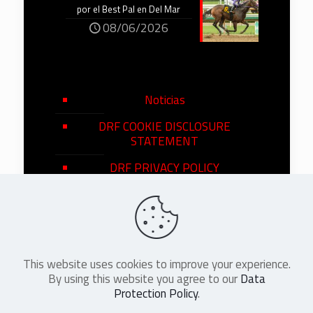
por el Best Pal en Del Mar
08/06/2026
Noticias
DRF COOKIE DISCLOSURE
STATEMENT
DRF PRIVACY POLICY
This website uses cookies to improve your experience.
©
2026
DRF en Español. All Rights
By using this website you agree to our
Data
Reserved
Protection Policy
.