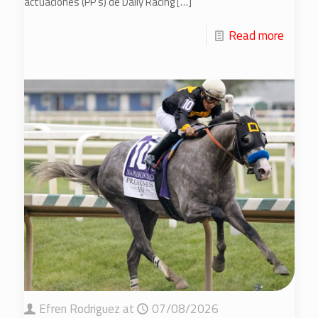
actuaciones (PP’s) de Daily Racing
[…]
Read more
Efren Rodriguez
at
07/08/2026