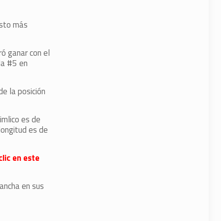
esto más
ó ganar con el
la #5 en
de la posición
imlico es de
longitud es de
lic en este
 ancha en sus