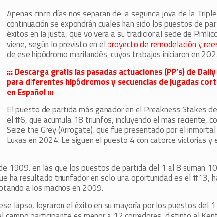
Apenas cinco días nos separan de la segunda joya de la Triple
continuación se expondrán cuales han sido los puestos de pa
éxitos en la justa, que volverá a su tradicional sede de Pimlic
viene, según lo previsto en el
proyecto de remodelación y rees
de ese hipódromo marilandés, cuyos trabajos iniciaron en 202
::: Descarga gratis las pasadas actuaciones (PP’s) de Dail
para diferentes hipódromos y secuencias de jugadas cort
en Español :::
El puesto de partida más ganador en el Preakness Stakes d
el #6, que acumula 18 triunfos, incluyendo el más reciente, c
Seize the Grey (Arrogate), que fue presentado por el inmorta
Lukas en 2024. Le siguen el puesto 4 con catorce victorias y 
e 1909, en las que los puestos de partida del 1 al 8 suman 10
ue ha resultado triunfador en solo una oportunidad es el #13, 
rotando a los machos en 2009.
se lapso, lograron el éxito en su mayoría por los puestos del 1
 campo participante es menor a 12 corredores, distinto al Ken