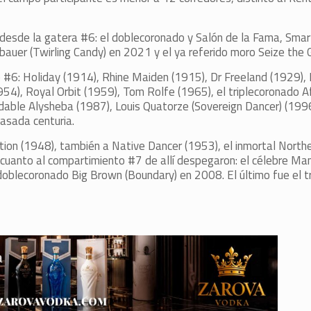
s desde la gatera #6: el doblecoronado y Salón de la Fama, Smar
uer (Twirling Candy) en 2021 y el ya referido moro Seize the 
to #6: Holiday (1914), Rhine Maiden (1915), Dr Freeland (1929),
4), Royal Orbit (1959), Tom Rolfe (1965), el triplecoronado A
vidable Alysheba (1987), Louis Quatorze (Sovereign Dancer) (199
asada centuria.
ation (1948), también a Native Dancer (1953), el inmortal North
n cuanto al compartimiento #7 de allí despegaron: el célebre Ma
 doblecoronado Big Brown (Boundary) en 2008. El último fue el t