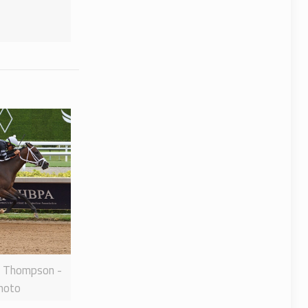
n Thompson -
hoto