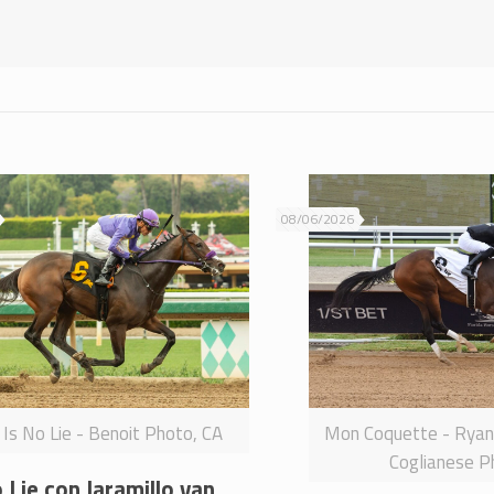
08/06/2026
Is No Lie - Benoit Photo, CA
Mon Coquette - Rya
Coglianese P
 Lie con Jaramillo van