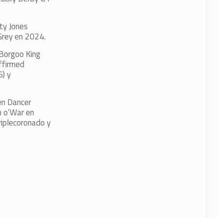
ty Jones
Grey en 2024.
 Borgoo King
ffirmed
6) y
en Dancer
n o’War en
riplecoronado y