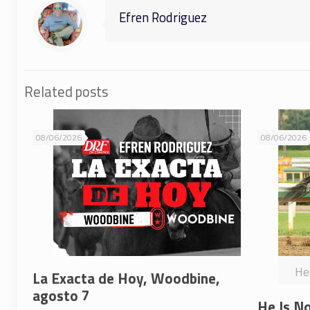
Efren Rodriguez
Related posts
08/06/2026
08/06/2026
He 
La Exacta de Hoy, Woodbine,
agosto 7
He Is No