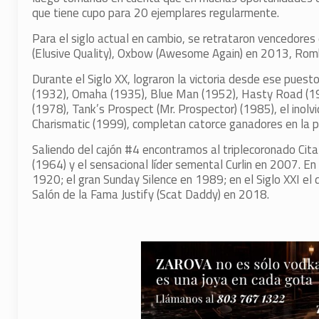
que tiene cupo para 20 ejemplares regularmente.
Para el siglo actual en cambio, se retrataron vencedore
(Elusive Quality), Oxbow (Awesome Again) en 2013, Romba
Durante el Siglo XX, lograron la victoria desde ese pues
(1932), Omaha (1935), Blue Man (1952), Hasty Road (195
(1978), Tank’s Prospect (Mr. Prospector) (1985), el inol
Charismatic (1999), completan catorce ganadores en la p
Saliendo del cajón #4 encontramos al triplecoronado Cit
(1964) y el sensacional líder semental Curlin en 2007. E
1920; el gran Sunday Silence en 1989; en el Siglo XXI el
Salón de la Fama Justify (Scat Daddy) en 2018.