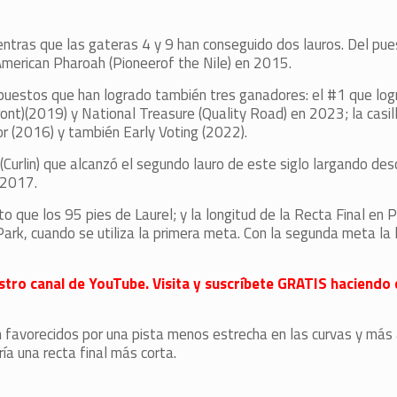
mientras que las gateras 4 y 9 han conseguido dos lauros. Del pu
: American Pharoah (Pioneerof the Nile) en 2015.
 puestos que han logrado también tres ganadores: el #1 que logr
ont)(2019) y National Treasure (Quality Road) en 2023; la casil
r (2016) y también Early Voting (2022).
Curlin) que alcanzó el segundo lauro de este siglo largando des
 2017.
o que los 95 pies de Laurel; y la longitud de la Recta Final en P
ark, cuando se utiliza la primera meta. Con la segunda meta la 
stro canal de YouTube. Visita y suscríbete GRATIS haciendo c
 favorecidos por una pista menos estrecha en las curvas y más
ía una recta final más corta.