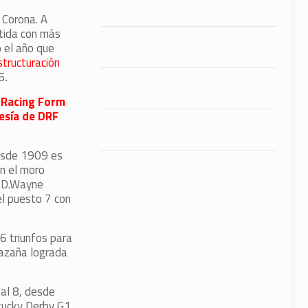
 Corona. A
rtida con más
o el año que
tructuración
5.
y Racing Form
esía de DRF
esde 1909 es
on el moro
l D.Wayne
el puesto 7 con
6 triunfos para
hazaña lograda
 al 8, desde
tucky Derby G1