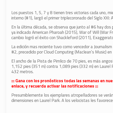
Los puestos 1, 5, 7 y 8 tienen tres victorias cada uno, 
interno (#1), largó el primer triplecoronado del Siglo XXI
En la última década, se observa que junto al #6 hay dos
ya indicado American Pharoah (2015), War of Will (War Fr
cambio logró el éxito con Shackleford (2011), Exaggerato
La edición mas reciente tuvo como vencedor a Journalism (
#2, precedido por Cloud Computing (Maclean’s Music) en
El ancho de la Pista de Pimlico de 70 pies, es más angost
1,152 pies (351 m) contra 1,089 pies (332 m) en Laurel P
432 metros.
::: Gana con los pronósticos todas las semanas en nue
enlace, y recuerda activar las notificaciones :::
Presumiblemente los ejemplares atropelladores se verán
dimensiones en Laurel Park. A los velocistas les favorecer