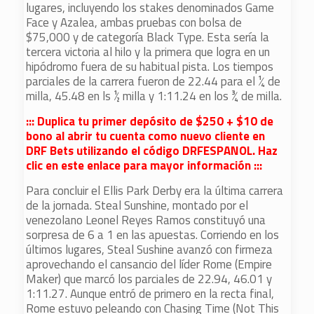
lugares, incluyendo los stakes denominados Game
Face y Azalea, ambas pruebas con bolsa de
$75,000 y de categoría Black Type. Esta sería la
tercera victoria al hilo y la primera que logra en un
hipódromo fuera de su habitual pista. Los tiempos
parciales de la carrera fueron de 22.44 para el ¼ de
milla, 45.48 en ls ½ milla y 1:11.24 en los ¾ de milla.
::: Duplica tu primer depósito de $250 + $10 de
bono al abrir tu cuenta como nuevo cliente en
DRF Bets utilizando el código DRFESPANOL. Haz
clic en este enlace para mayor información :::
Para concluir el Ellis Park Derby era la última carrera
de la jornada. Steal Sunshine, montado por el
venezolano Leonel Reyes Ramos constituyó una
sorpresa de 6 a 1 en las apuestas. Corriendo en los
últimos lugares, Steal Sushine avanzó con firmeza
aprovechando el cansancio del líder Rome (Empire
Maker) que marcó los parciales de 22.94, 46.01 y
1:11.27. Aunque entró de primero en la recta final,
Rome estuvo peleando con Chasing Time (Not This