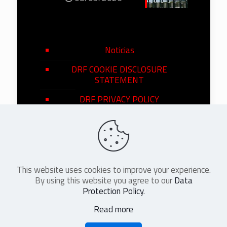
Noticias
DRF COOKIE DISCLOSURE
STATEMENT
DRF PRIVACY POLICY
This website uses cookies to improve your experience.
©
2026
DRF en Español. All Rights
By using this website you agree to our
Data
Reserved
Protection Policy
.
Read more