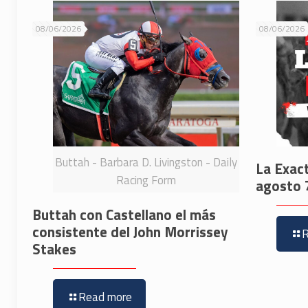
08/06/2026
08/06/2026
Buttah - Barbara D. Livingston - Daily
La Exac
Racing Form
agosto 
Buttah con Castellano el más
consistente del John Morrissey
Stakes
Read more