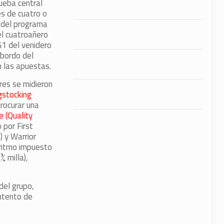
rueba central
es de cuatro o
 del programa
 el cuatroañero
G1 del venidero
 bordo del
n las apuestas.
res se midieron
gstocking
procurar una
e (Quality
 por First
) y Warrior
l ritmo impuesto
¾ milla),
del grupo,
intento de