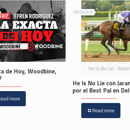
08/06/2026
He Is No Lie - Beno
ta de Hoy, Woodbine,
7
He Is No Lie con Jara
por el Best Pal en De
Read more
Read more