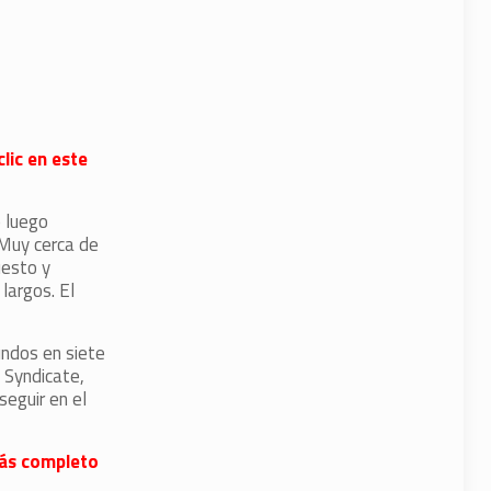
lic en este
ó luego
 Muy cerca de
uesto y
largos. El
undos en siete
 Syndicate,
eguir en el
 más completo