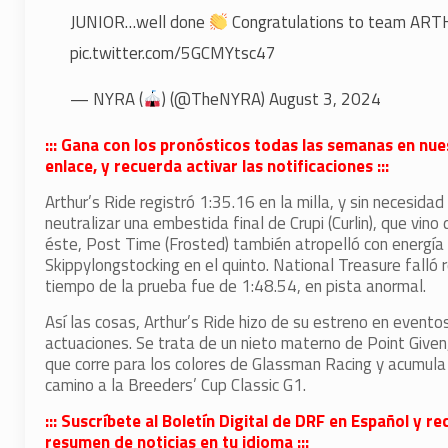
JUNIOR…well done
Congratulations to team ART
pic.twitter.com/5GCMYtsc47
— NYRA (
) (@TheNYRA)
August 3, 2024
::: Gana con los pronósticos todas las semanas en nue
enlace, y recuerda activar las notificaciones :::
Arthur’s Ride registró 1:35.16 en la milla, y sin necesid
neutralizar una embestida final de Crupi (Curlin), que vin
éste, Post Time (Frosted) también atropelló con energía p
Skippylongstocking en el quinto. National Treasure falló 
tiempo de la prueba fue de 1:48.54, en pista anormal.
Así las cosas, Arthur’s Ride hizo de su estreno en evento
actuaciones. Se trata de un nieto materno de Point Given
que corre para los colores de Glassman Racing y acumula
camino a la Breeders’ Cup Classic G1.
::: Suscríbete al Boletín Digital de DRF en Español y
resumen de noticias en tu idioma :::