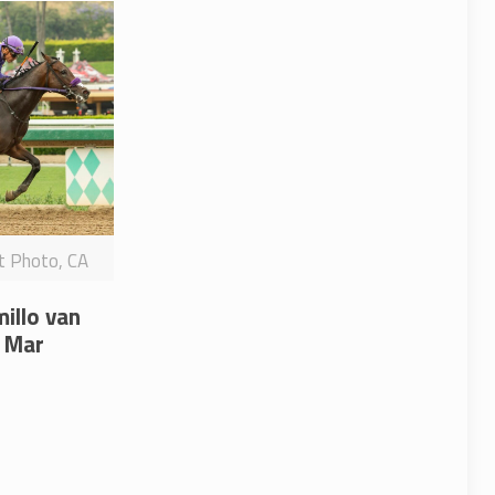
it Photo, CA
millo van
l Mar