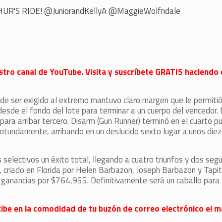
HUR'S RIDE!
@JuniorandKellyA
@MaggieWolfndale
stro canal de YouTube. Visita y suscríbete GRATIS haciendo c
ad de ser exigido al extremo mantuvo claro margen que le permiti
o desde el fondo del lote para terminar a un cuerpo del vencedor.
ara arribar tercero. Disarm (Gun Runner) terminó en el cuarto p
rotundamente, arribando en un deslucido sexto lugar a unos diez 
s selectivos un éxito total, llegando a cuatro triunfos y dos seg
, criado en Florida por Helen Barbazon, Joseph Barbazon y Tapit
 ganancias por $764,955. Definitivamente será un caballo para s
 recibe en la comodidad de tu buzón de correo electrónico el