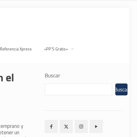
 Referencia Xpress
«PP’S Gratis»
n el
Buscar
Buscar
 temprano y
btener un