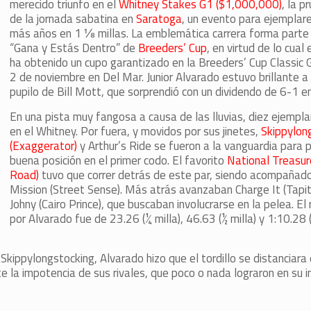
merecido triunfo en el
Whitney Stakes G1 ($1,000,000)
, la p
de la jornada sabatina en
Saratoga
, un evento para ejemplar
más años en 1 ⅛ millas. La emblemática carrera forma parte
“Gana y Estás Dentro” de
Breeders’ Cup
, en virtud de lo cual
ha obtenido un cupo garantizado en la Breeders’ Cup Classic 
2 de noviembre en Del Mar. Junior Alvarado estuvo brillante a
pupilo de Bill Mott, que sorprendió con un dividendo de 6-1 e
En una pista muy fangosa a causa de las lluvias, diez ejempla
en el Whitney. Por fuera, y movidos por sus jinetes,
Skippylon
(Exaggerator)
y Arthur’s Ride se fueron a la vanguardia para 
buena posición en el primer codo. El favorito
National Treasur
Road)
tuvo que correr detrás de este par, siendo acompañado
Mission (Street Sense). Más atrás avanzaban Charge It (Tapit
Johny (Cairo Prince), que buscaban involucrarse en la pelea. E
por Alvarado fue de 23.26 (¼ milla), 46.63 (½ milla) y 1:10.28 (
kippylongstocking, Alvarado hizo que el tordillo se distanciara 
te la impotencia de sus rivales, que poco o nada lograron en su 